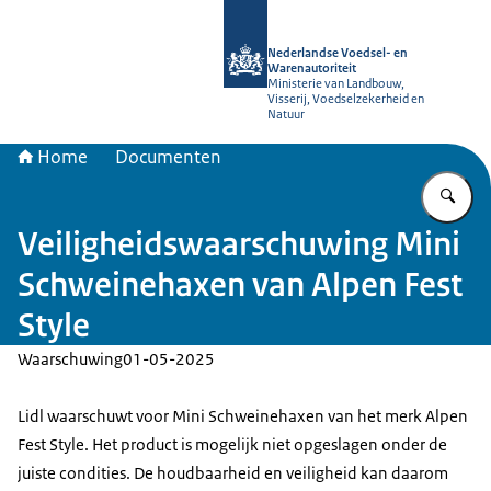
Naar de homepage van NVWA
Nederlandse Voedsel- en
Warenautoriteit
Ministerie van Landbouw,
Visserij, Voedselzekerheid en
Natuur
Home
Documenten
Vu
Veiligheidswaarschuwing Mini
Schweinehaxen van Alpen Fest
Style
Waarschuwing
01-05-2025
Lidl waarschuwt voor Mini Schweinehaxen van het merk Alpen
Fest Style. Het product is mogelijk niet opgeslagen onder de
juiste condities. De houdbaarheid en veiligheid kan daarom