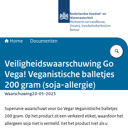
Naar de homepage van NVWA
Nederlandse Voedsel- en
Warenautoriteit
Ministerie van Landbouw,
Visserij, Voedselzekerheid en
Natuur
Home
Documenten
Vu
Veiligheidswaarschuwing Go
Vega! Veganistische balletjes
200 gram (soja-allergie)
Waarschuwing
20-05-2025
Superunie waarschuwt voor Go Vega! Veganistische balletjes
200 gram. Op het product zit een verkeerd etiket, waardoor het
allergeen soja niet is vermeld. Eet het product niet als u