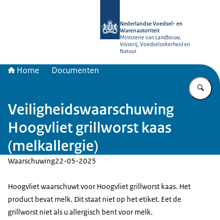
Naar de homepage van NVWA
Nederlandse Voedsel- en
Warenautoriteit
Ministerie van Landbouw,
Visserij, Voedselzekerheid en
Natuur
Home
Documenten
Vu
Veiligheidswaarschuwing
Hoogvliet grillworst kaas
(melkallergie)
Waarschuwing
22-05-2025
Hoogvliet waarschuwt voor Hoogvliet grillworst kaas. Het
product bevat melk. Dit staat niet op het etiket. Eet de
grillworst niet als u allergisch bent voor melk.