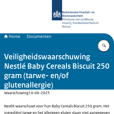
Naar de homepage van NVWA
Nederlandse Voedsel- en
Warenautoriteit
Ministerie van Landbouw,
Visserij, Voedselzekerheid en
Natuur
Home
Documenten
Vu
Veiligheidswaarschuwing
Nestlé Baby Cereals Biscuit 250
gram (tarwe- en/of
glutenallergie)
Waarschuwing
14-06-2025
Nestlé waarschuwt voor hun Baby Cereals Biscuit 250 gram. Het
ingrediënt tarwe en het allergeen gluten staan niet aangegeven