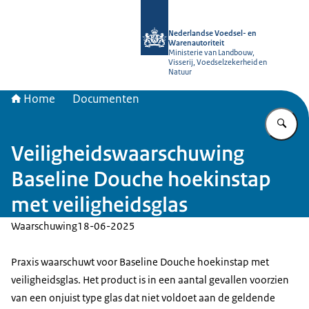
Naar de homepage van NVWA
Nederlandse Voedsel- en
Warenautoriteit
Ministerie van Landbouw,
Visserij, Voedselzekerheid en
Natuur
Home
Documenten
Vu
Veiligheidswaarschuwing
Baseline Douche hoekinstap
met veiligheidsglas
Waarschuwing
18-06-2025
Praxis waarschuwt voor Baseline Douche hoekinstap met
veiligheidsglas. Het product is in een aantal gevallen voorzien
van een onjuist type glas dat niet voldoet aan de geldende