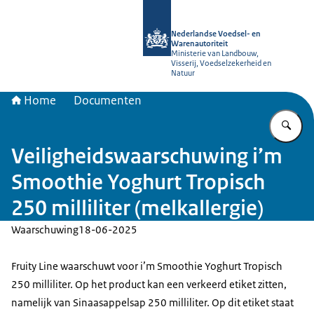
Naar de homepage van NVWA
Nederlandse Voedsel- en
Warenautoriteit
Ministerie van Landbouw,
Visserij, Voedselzekerheid en
Natuur
Home
Documenten
Vu
Veiligheidswaarschuwing i’m
Smoothie Yoghurt Tropisch
250 milliliter (melkallergie)
Waarschuwing
18-06-2025
Fruity Line waarschuwt voor i’m Smoothie Yoghurt Tropisch
250 milliliter. Op het product kan een verkeerd etiket zitten,
namelijk van Sinaasappelsap 250 milliliter. Op dit etiket staat