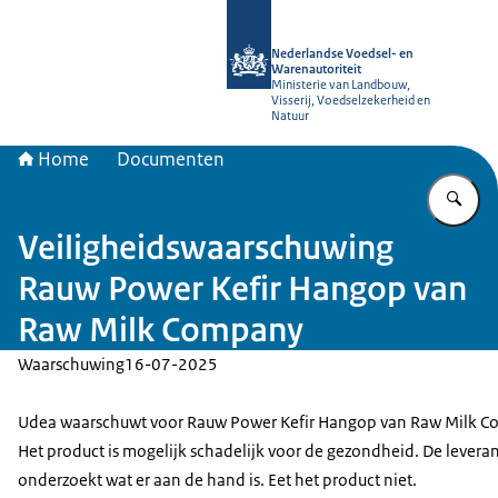
Naar de homepage van NVWA
Nederlandse Voedsel- en
Warenautoriteit
Ministerie van Landbouw,
Visserij, Voedselzekerheid en
Natuur
Home
Documenten
Vu
Veiligheidswaarschuwing
Rauw Power Kefir Hangop van
Raw Milk Company
Waarschuwing
16-07-2025
Udea waarschuwt voor Rauw Power Kefir Hangop van Raw Milk C
Het product is mogelijk schadelijk voor de gezondheid. De leveran
onderzoekt wat er aan de hand is. Eet het product niet.