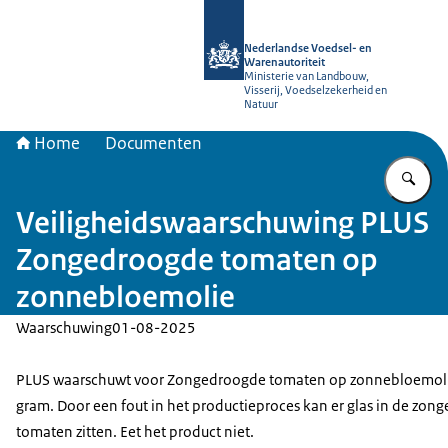
Naar de homepage van NVWA
Nederlandse Voedsel- en
Warenautoriteit
Ministerie van Landbouw,
Visserij, Voedselzekerheid en
Natuur
Home
Documenten
Vu
Veiligheidswaarschuwing PLUS
Zongedroogde tomaten op
zonnebloemolie
Waarschuwing
01-08-2025
PLUS waarschuwt voor Zongedroogde tomaten op zonnebloemol
gram. Door een fout in het productieproces kan er glas in de zo
tomaten zitten. Eet het product niet.