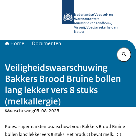
Naar de homepage van NVWA
Nederlandse Voedsel- en
Warenautoriteit
Ministerie van Landbouw,
Visserij, Voedselzekerheid en
Natuur
Home
Documenten
Vu
Veiligheidswaarschuwing
Bakkers Brood Bruine bollen
lang lekker vers 8 stuks
(melkallergie)
Waarschuwing
05-08-2025
Poiesz supermarkten waarschuwt voor Bakkers Brood Bruine
bollen lang lekker vers 8 stuks. Het product bevat melk. Dit