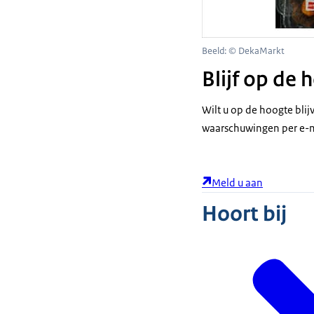
Beeld: © DekaMarkt
Blijf op de
Wilt u op de hoogte bli
waarschuwingen per e-m
Meld u aan
Hoort bij