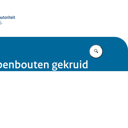
utoriteit
j,
Vul in wat u z
ppenbouten gekruid