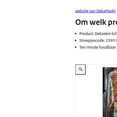
website van DekaMarkt
Om welk pro
Product: DekaVers Sch
Streepjescode: 2395
Ten minste houdbaar 
Vergroot afbeelding DekaVe