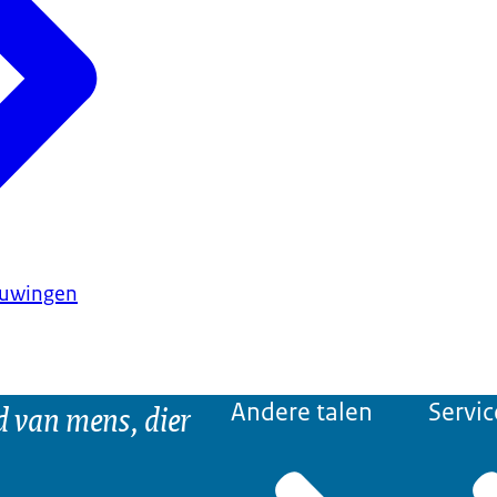
huwingen
d van mens, dier
Andere talen
Servic