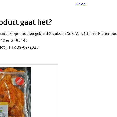
Zie de
duct gaat het?
arrel kippenbouten gekruid 2 stuks en DekaVers Scharrel kippenbou
142 en 2395143
tot (THT): 08-08-2025
rs Scharrel kippenbouten gekruid