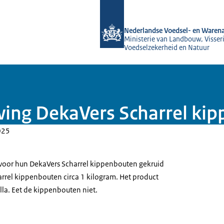
Naar de homepage van NVWA
Nederlandse Voedsel- en Warena
Ministerie van Landbouw, Visseri
Voedselzekerheid en Natuur
wing DekaVers Scharrel ki
025
oor hun DekaVers Scharrel kippenbouten gekruid
arrel kippenbouten circa 1 kilogram. Het product
la. Eet de kippenbouten niet.