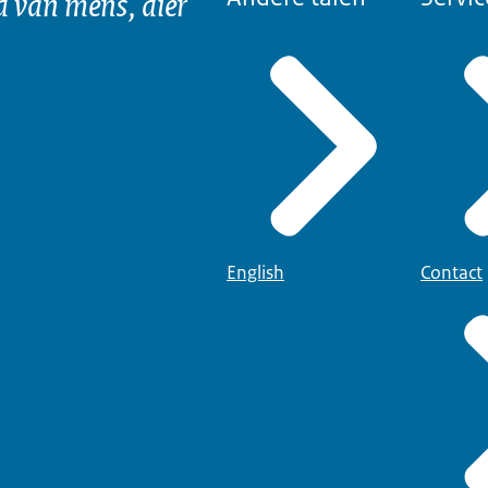
d van mens, dier
English
Contact