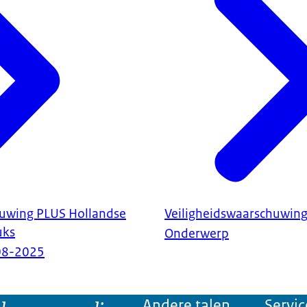
huwing PLUS Hollandse
Veiligheidswaarschuwin
uks
Onderwerp
08-2025
Andere talen
Servic