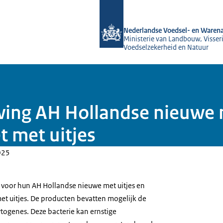
Naar de homepage van NVWA
Nederlandse Voedsel- en Warena
Ministerie van Landbouw, Visseri
Voedselzekerheid en Natuur
ing AH Hollandse nieuwe m
t met uitjes
025
 voor hun AH Hollandse nieuwe met uitjes en
met uitjes. De producten bevatten mogelijk de
ytogenes. Deze bacterie kan ernstige