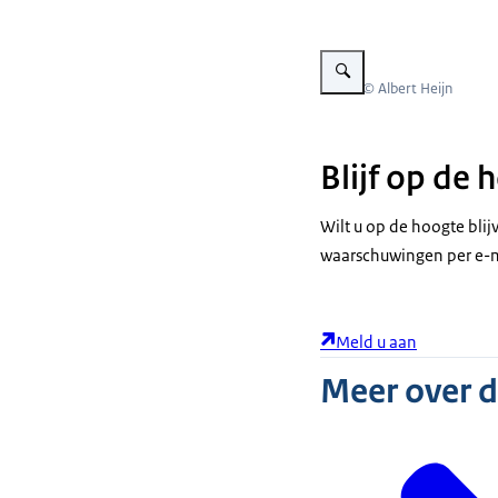
Vergroot afbeelding AH Holl
Beeld: © Albert Heijn
Blijf op de
Wilt u op de hoogte bli
waarschuwingen per e-m
Meld u aan
Meer over 