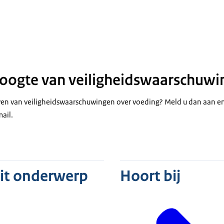
andse nieuwe met uitjes en Hollandse nieuwe filet met uitjes
 hoogte van veiligheidswaarschuw
jven van veiligheidswaarschuwingen over voeding? Meld u dan aan e
ail.
dit onderwerp
Hoort bij