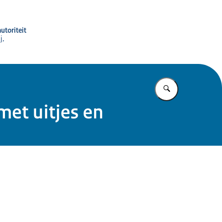
utoriteit
j,
Vul in wat u z
et uitjes en