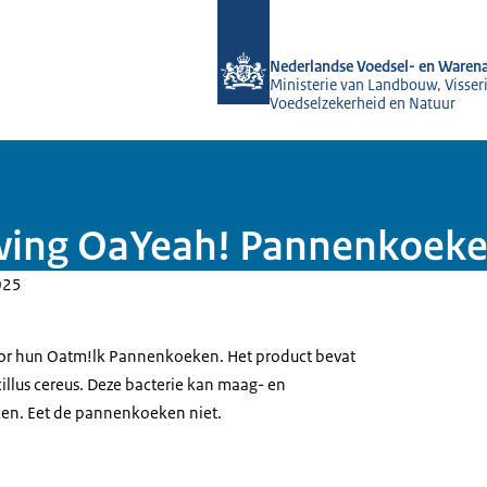
Naar de homepage van NVWA
Nederlandse Voedsel- en Warena
Ministerie van Landbouw, Visseri
Voedselzekerheid en Natuur
wing OaYeah! Pannenkoek
025
r hun Oatm!lk Pannenkoeken. Het product bevat
illus cereus. Deze bacterie kan maag- en
en. Eet de pannenkoeken niet.