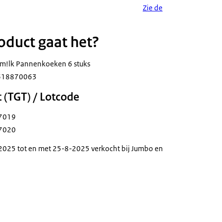
Zie de
duct gaat het?
tm!lk Pannenkoeken 6 stuks
0618870063
 (TGT) / Lotcode
7019
7020
-2025 tot en met 25-8-2025 verkocht bij Jumbo en
h! Oatm!lk Pannenkoeken