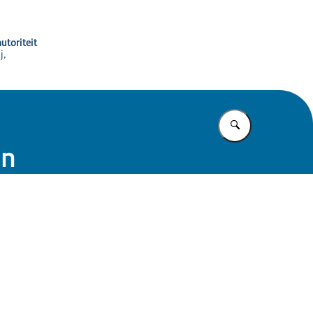
utoriteit
j,
Vul in wat u z
en