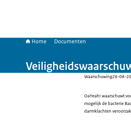
Home
Documenten
Veiligheidswaarschu
Waarschuwing
26-08-2
OaYeah! waarschuwt voo
mogelijk de bacterie Bac
darmklachten veroorzak