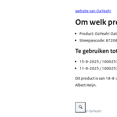
website van OaYeah!
Om welk pro
Product: OaYeah! Oa
Streepjescode: 872
Te gebruiken tot
15-9-2025 / 100025
11-9-2025 / 100025
Dit product is van 18-8
Albert Heijn.
Vergroot afbeelding OaYea
Beeld: © OaYeah!