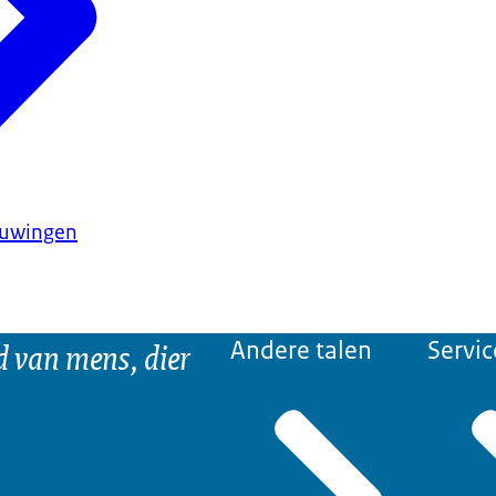
huwingen
d van mens, dier
Andere talen
Servic