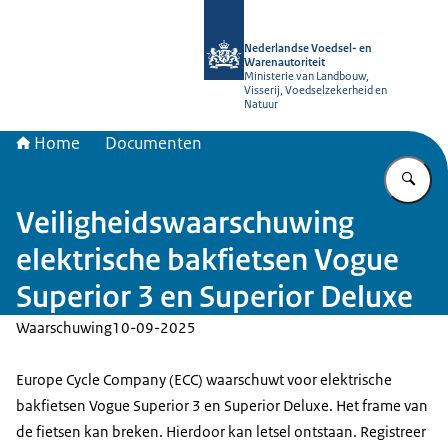
Naar de homepage van NVWA
Nederlandse Voedsel- en
Warenautoriteit
Ministerie van Landbouw,
Visserij, Voedselzekerheid en
Natuur
Home
Documenten
Vu
Veiligheidswaarschuwing
elektrische bakfietsen Vogue
Superior 3 en Superior Deluxe
Waarschuwing
10-09-2025
Europe Cycle Company (ECC) waarschuwt voor elektrische
bakfietsen Vogue Superior 3 en Superior Deluxe. Het frame van
de fietsen kan breken. Hierdoor kan letsel ontstaan. Registreer