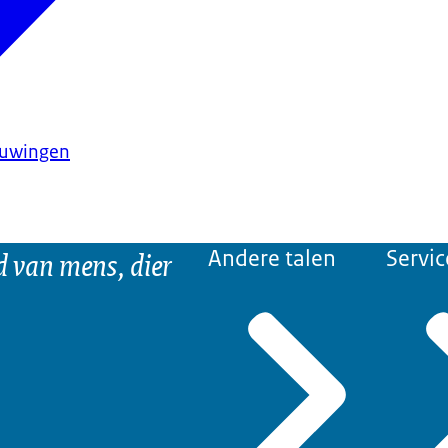
huwingen
d van mens, dier
Andere talen
Servic