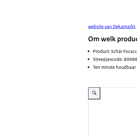
website van Dekamarkt
.
Om welk produc
Product: Schär Focacci
Streepjescode: 800
Ten minste houdbaar
Vergroot afbeelding Focacci