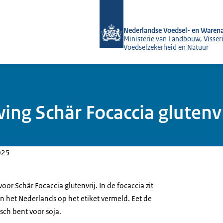
Naar de homepage van NVWA
Nederlandse Voedsel- en Warena
Ministerie van Landbouw, Visseri
Voedselzekerheid en Natuur
ing Schär Focaccia glutenv
025
r Schär Focaccia glutenvrij. In de focaccia zit
 in het Nederlands op het etiket vermeld. Eet de
isch bent voor soja.