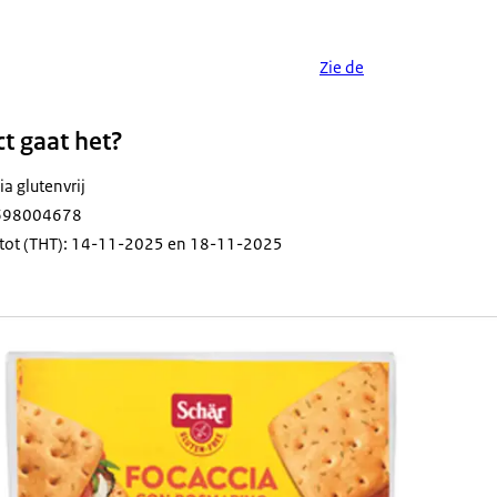
Zie de
t gaat het?
a glutenvrij
8698004678
 tot (THT): 14-11-2025 en 18-11-2025
a in plastic verpakking