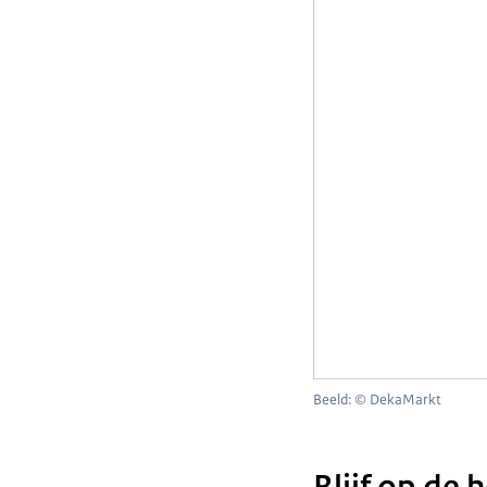
Beeld: © DekaMarkt
Blijf op de