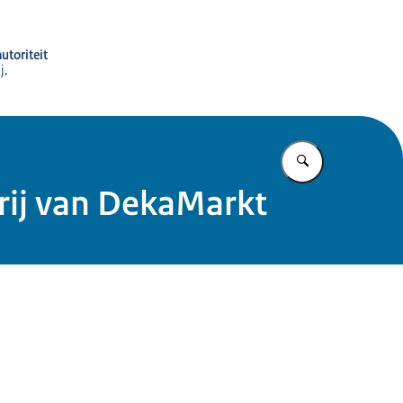
utoriteit
j,
Vul in wat u z
rij van DekaMarkt