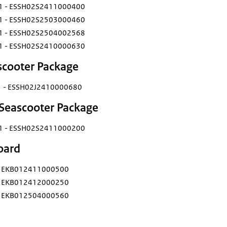
 - ESSH02S2411000400
 - ESSH02S2503000460
 - ESSH02S2504002568
 - ESSH02S2410000630
scooter Package
 - ESSH02J2410000680
Seascooter Package
 - ESSH02S2411000200
oard
- EKB012411000500
- EKB012412000250
- EKB012504000560