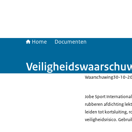
Home
Documenten
Veiligheidswaarschuw
Waarschuwing
30-10-2
Jobe Sport Internationa
rubberen afdichting lek
leiden tot kortsluiting,
veiligheidsrisico. Gebru