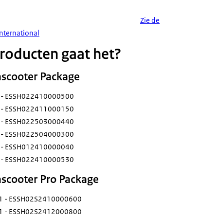
Zie de
International
roducten gaat het?
eascooter Package
- ESSH022410000500
- ESSH022411000150
- ESSH022503000440
- ESSH022504000300
- ESSH012410000040
- ESSH022410000530
eascooter Pro Package
 - ESSH02S2410000600
 - ESSH02S2412000800