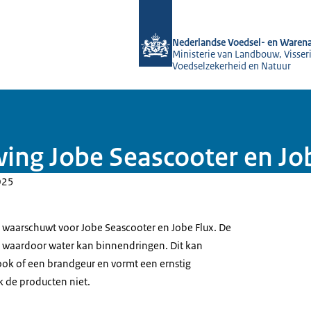
Naar de homepage van NVWA
Nederlandse Voedsel- en Warena
Ministerie van Landbouw, Visseri
Voedselzekerheid en Natuur
ing Jobe Seascooter en Jo
025
l waarschuwt voor Jobe Seascooter en Jobe Flux. De
t waardoor water kan binnendringen. Dit kan
 rook of een brandgeur en vormt een ernstig
ik de producten niet.