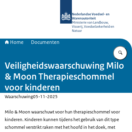
Naar de homepage van NVWA
Nederlandse Voedsel- en
Warenautoriteit
Ministerie van Landbouw,
Visserij, Voedselzekerheid en
Natuur
Home
Documenten
Vu
Veiligheidswaarschuwing Milo
& Moon Therapieschommel
voor kinderen
Waarschuwing
05-11-2025
Milo & Moon waarschuwt voor hun therapieschommel voor
kinderen. Kinderen kunnen tijdens het gebruik van dit type
schommel verstrikt raken met het hoofd in het doek, met