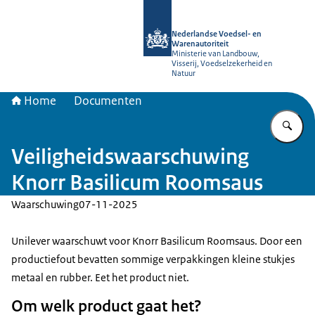
Naar de homepage van NVWA
Nederlandse Voedsel- en
Warenautoriteit
Ministerie van Landbouw,
Visserij, Voedselzekerheid en
Natuur
Home
Documenten
Vu
Veiligheidswaarschuwing
Knorr Basilicum Roomsaus
Waarschuwing
07-11-2025
Unilever waarschuwt voor Knorr Basilicum Roomsaus. Door een
productiefout bevatten sommige verpakkingen kleine stukjes
metaal en rubber. Eet het product niet.
Om welk product gaat het?