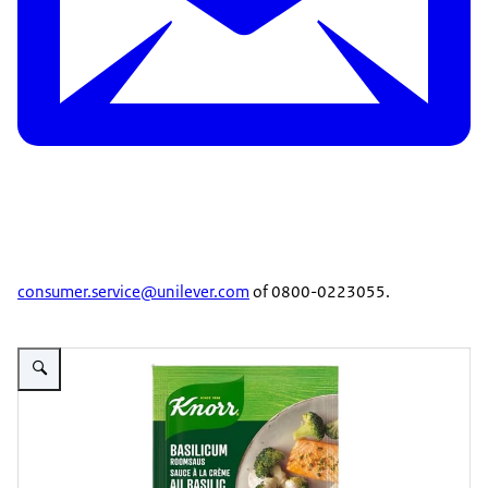
consumer.service@unilever.com
of 0800-0223055.
Vergroot afbeelding Knorr Basilicum Roomsaus