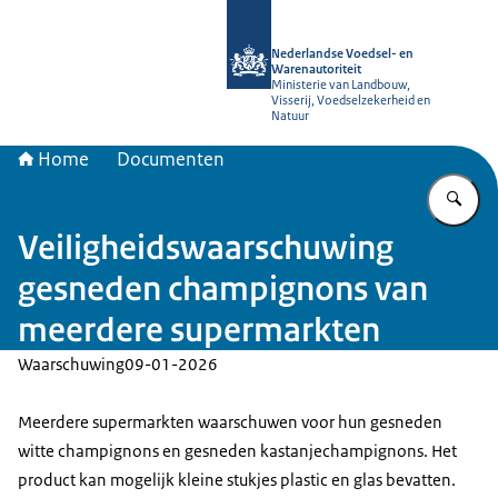
Naar de homepage van NVWA
Nederlandse Voedsel- en
Warenautoriteit
Ministerie van Landbouw,
Visserij, Voedselzekerheid en
Natuur
Home
Documenten
Vu
Veiligheidswaarschuwing
gesneden champignons van
meerdere supermarkten
Waarschuwing
09-01-2026
Meerdere supermarkten waarschuwen voor hun gesneden
witte champignons en gesneden kastanjechampignons. Het
product kan mogelijk kleine stukjes plastic en glas bevatten.