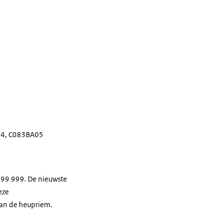
04, C083BA05
99 999. De nieuwste
eze
van de heupriem.