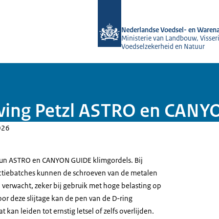
Naar de homepage van NVWA
Nederlandse Voedsel- en Warena
Ministerie van Landbouw, Visseri
Voedselzekerheid en Natuur
wing Petzl ASTRO en CANY
026
hun ASTRO en CANYON GUIDE klimgordels. Bij
tiebatches kunnen de schroeven van de metalen
an verwacht, zeker bij gebruik met hoge belasting op
or deze slijtage kan de pen van de D-ring
kan leiden tot ernstig letsel of zelfs overlijden.