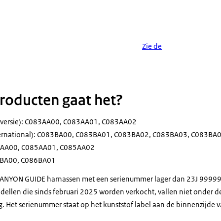
Zie de
roducten gaat het?
versie): C083AA00, C083AA01, C083AA02
ernational): C083BA00, C083BA01, C083BA02, C083BA03, C083BA
85AA00, C085AA01, C085AA02
6BA00, C086BA01
CANYON GUIDE harnassen met een serienummer lager dan 23J 99999
llen die sinds februari 2025 worden verkocht, vallen niet onder d
. Het serienummer staat op het kunststof label aan de binnenzijde 