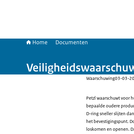
Home
Documenten
Veiligheidswaarschu
Waarschuwing
03-03-2
Petzl waarschuwt voor 
bepaalde oudere produc
D-ring sneller slijten d
het bevestigingspunt. Do
loskomen en openen. Dat 