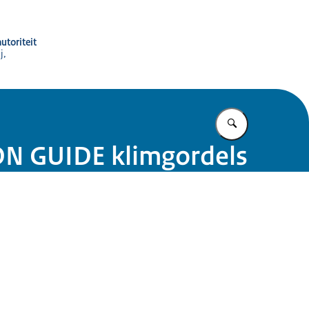
utoriteit
j,
Vul in wat u z
ON GUIDE klimgordels