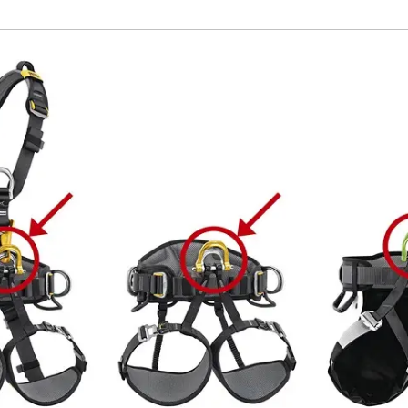
l ASTRO en CANYON GUIDE klimgordels