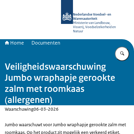
Naar de homepage van NVWA
Nederlandse Voedsel- en
Warenautoriteit
Ministerie van Landbouw,
Visserij, Voedselzekerheid en
Natuur
Home
Documenten
Vu
Veiligheidswaarschuwing
Jumbo wraphapje gerookte
zalm met roomkaas
(allergenen)
Waarschuwing
06-03-2026
Jumbo waarschuwt voor Jumbo wraphapje gerookte zalm met
roomkaas. Op het product zit mogelijk een verkeerd etiket.