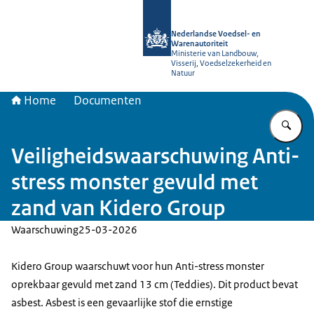
Naar de homepage van NVWA
Nederlandse Voedsel- en
Warenautoriteit
Ministerie van Landbouw,
Visserij, Voedselzekerheid en
Natuur
Home
Documenten
Vu
Veiligheidswaarschuwing Anti-
stress monster gevuld met
zand van Kidero Group
Waarschuwing
25-03-2026
Kidero Group waarschuwt voor hun Anti-stress monster
oprekbaar gevuld met zand 13 cm (Teddies). Dit product bevat
asbest. Asbest is een gevaarlijke stof die ernstige