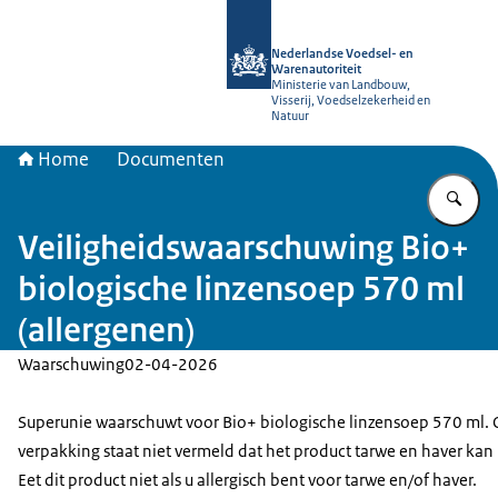
Naar de homepage van NVWA
Nederlandse Voedsel- en
Warenautoriteit
Ministerie van Landbouw,
Visserij, Voedselzekerheid en
Natuur
Home
Documenten
Vu
Veiligheidswaarschuwing Bio+
biologische linzensoep 570 ml
(allergenen)
Waarschuwing
02-04-2026
Superunie waarschuwt voor Bio+ biologische linzensoep 570 ml.
verpakking staat niet vermeld dat het product tarwe en haver kan
Eet dit product niet als u allergisch bent voor tarwe en/of haver.