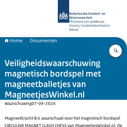
Naar de homepage van NVWA
Nederlandse Voedsel- en
Warenautoriteit
Ministerie van Landbouw,
Visserij, Voedselzekerheid en
Natuur
Home
Documenten
Vu
Veiligheidswaarschuwing
magnetisch bordspel met
magneetballetjes van
MagneetjesWinkel.nl
Waarschuwing
07-04-2026
Magneetkracht B.V. waarschuwt voor het magnetisch bordspel
CIRCULAIR MAGNET CLASH CHESS van MagneetjesWinkel.nl. De