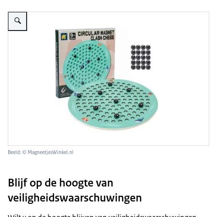
Vergroot afbeelding Magnetisch bordspel met magneetballetjes
Beeld: © MagneetjesWinkel.nl
Blijf op de hoogte van
veiligheidswaarschuwingen