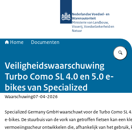
Naar de homepage van NVWA
Nederlandse Voedsel- en
Warenautoriteit
Ministerie van Landbouw,
Visserij, Voedselzekerheid en
Natuur
Home
Documenten
Vu
Veiligheidswaarschuwing
Turbo Como SL 4.0 en 5.0 e-
bikes van Specialized
Waarschuwing
07-04-2026
Specialized Germany GmbH waarschuwt voor de Turbo Como SL 4.
e-bikes. De stuurbuis van de vork van getroffen fietsen kan een kl
vermoeiingsscheur ontwikkelen die, afhankelijk van het gebruik,