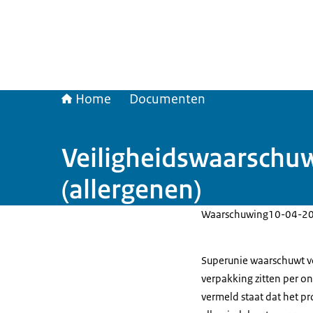
Home
Documenten
Veiligheidswaarschuw
(allergenen)
Waarschuwing
10-04-2
Superunie waarschuwt vo
verpakking zitten per o
vermeld staat dat het pr