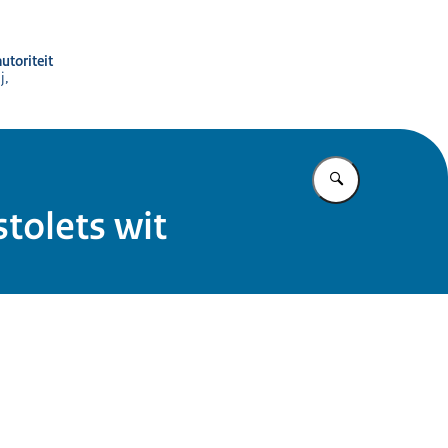
utoriteit
j,
Vul in wat u z
tolets wit