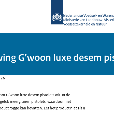
Naar de homepage van NVWA
Nederlandse Voedsel- en Warena
Ministerie van Landbouw, Visseri
Voedselzekerheid en Natuur
ing G’woon luxe desem pis
026
or G’woon luxe desem pistolets wit. In de
ngeluk meergranen pistolets, waardoor niet
oduct rogge kan bevatten. Eet het product niet als u