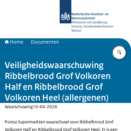
Naar de homepage van NVWA
Nederlandse Voedsel- en
Warenautoriteit
Ministerie van Landbouw,
Visserij, Voedselzekerheid en
Natuur
Home
Documenten
Vu
Veiligheidswaarschuwing
Ribbelbrood Grof Volkoren
Half en Ribbelbrood Grof
Volkoren Heel (allergenen)
Waarschuwing
10-04-2026
Poiesz Supermarkten waarschuwt voor Ribbelbrood Grof
Volkoren Half en Ribbelbrood Grof Volkoren Heel. Er is een