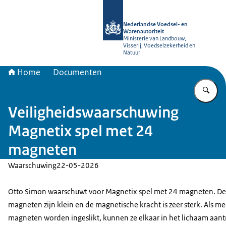
Naar de homepage van NVWA
Nederlandse Voedsel- en
Warenautoriteit
Ministerie van Landbouw,
Visserij, Voedselzekerheid en
Natuur
Home
Documenten
Vu
Veiligheidswaarschuwing
Magnetix spel met 24
magneten
Waarschuwing
22-05-2026
Otto Simon waarschuwt voor Magnetix spel met 24 magneten. De
magneten zijn klein en de magnetische kracht is zeer sterk. Als m
magneten worden ingeslikt, kunnen ze elkaar in het lichaam aant