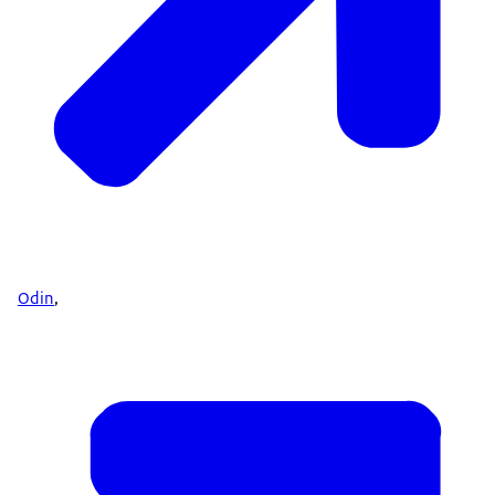
Odin
,