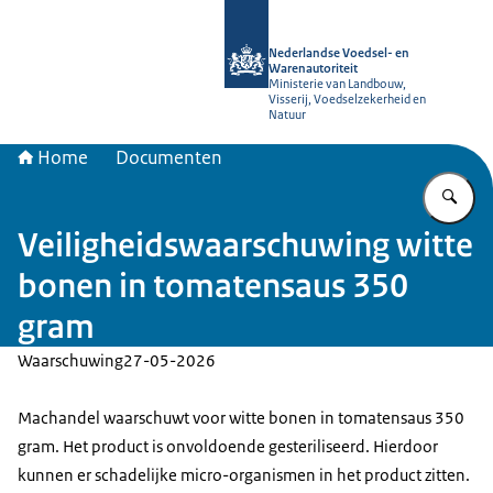
Naar de homepage van NVWA
Nederlandse Voedsel- en
Warenautoriteit
Ministerie van Landbouw,
Visserij, Voedselzekerheid en
Natuur
Home
Documenten
Vu
Veiligheidswaarschuwing witte
bonen in tomatensaus 350
gram
Waarschuwing
27-05-2026
Machandel waarschuwt voor witte bonen in tomatensaus 350
gram. Het product is onvoldoende gesteriliseerd. Hierdoor
kunnen er schadelijke micro-organismen in het product zitten.