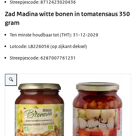
Streepjescode: 8712423020436
Zad Madina witte bonen in tomatensaus 350
gram
Ten minste houdbaar tot (THT): 31-12-2029
Lotcode: LB226056 (op zijkant deksel)
Streepjescode: 6287007761231
Vergroot afbeelding Potten witte bonen in tomatensaus