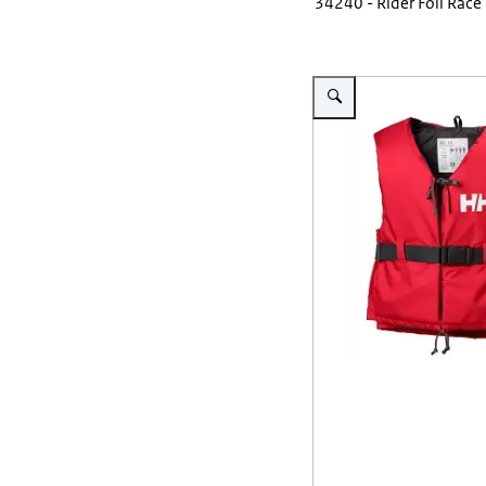
34240 - Rider Foil Race
Vergroot afbeelding Drijfve