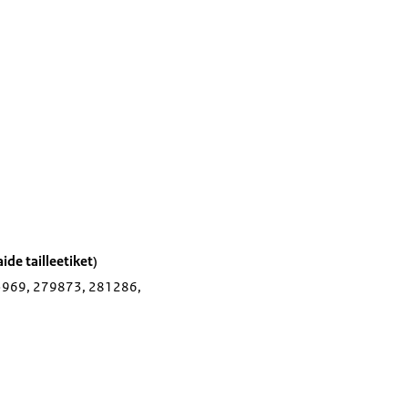
de tailleetiket)
5969, 279873, 281286,