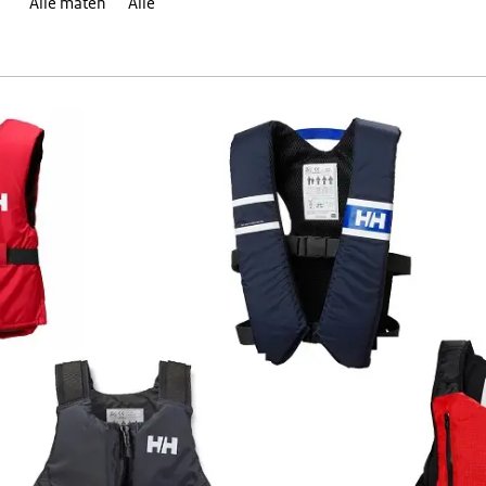
Alle maten
Alle
sten van Helly Hansen