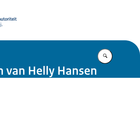
utoriteit
j,
Vul in wat u z
n van Helly Hansen