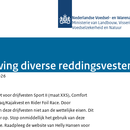
Naar de homepage van NVWA
Nederlandse Voedsel- en Warena
Ministerie van Landbouw, Visseri
Voedselzekerheid en Natuur
ing diverse reddingsveste
026
voor drijfvesten Sport II (maat XXS), Comfort
q/Kajakvest en Rider Foil Race. Door
deze drijfvesten niet aan de wettelijke eisen. Dit
r op. Stop onmiddellijk het gebruik van deze
 ze. Raadpleeg de website van Helly Hansen voor