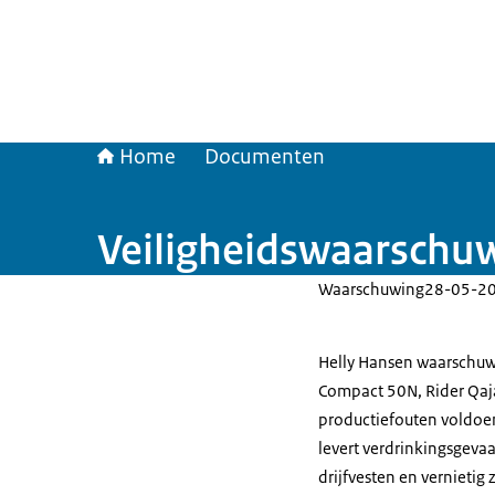
Home
Documenten
Veiligheidswaarschuw
Waarschuwing
28-05-2
Helly Hansen waarschuwt 
Compact 50N, Rider Qaja
productiefouten voldoen 
levert verdrinkingsgevaa
drijfvesten en vernietig