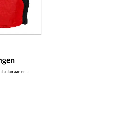
ingen
d u dan aan en u