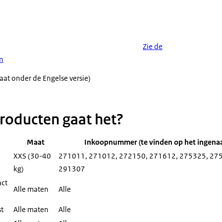
Zie de
en
aat onder de Engelse versie)
roducten gaat het?
Maat
Inkoopnummer (te vinden op het ingenaai
XXS (30-40
271011, 271012, 272150, 271612, 275325, 27
kg)
291307
ct
Alle maten
Alle
st
Alle maten
Alle