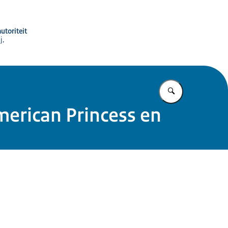
utoriteit
j,
Vul in wat u z
erican Princess en