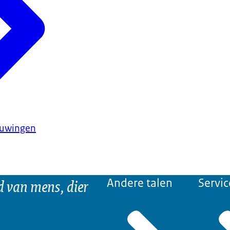
huwingen
d van mens, dier
Andere talen
Servic