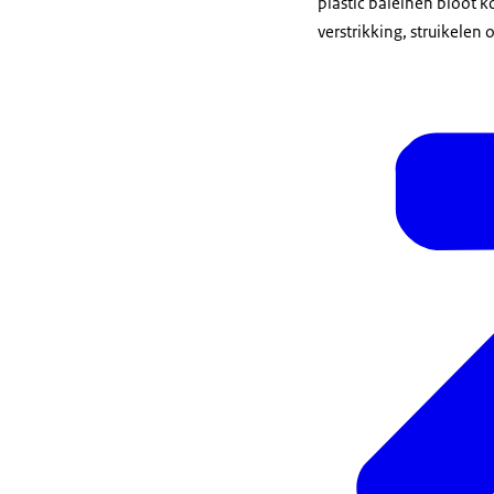
plastic baleinen bloot k
verstrikking, struikelen 