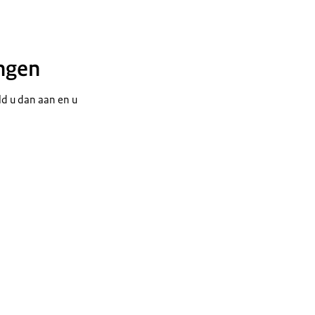
ingen
d u dan aan en u