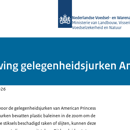
Naar de homepage van NVWA
Nederlandse Voedsel- en Warena
Ministerie van Landbouw, Visseri
Voedselzekerheid en Natuur
ing gelegenheidsjurken Am
026
voor de gelegenheidsjurken van American Princess
 jurken bevatten plastic baleinen in de zoom om de
 stiksels beschadigd raken of slijten, kunnen deze