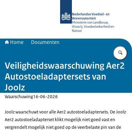
Naar de homepage van NVWA
Nederlandse Voedsel- en
Warenautoriteit
Ministerie van Landbouw,
Visserij, Voedselzekerheid en
Natuur
Home
Documenten
Vu
Veiligheidswaarschuwing Aer2
Autostoeladaptersets van
Joolz
Waarschuwing
16-06-2026
Joolz waarschuwt voor alle Aer2 autostoeladaptersets. De Joolz
Aer2 autostoeladapterset klikt mogelijk niet goed vast en
vergrendelt mogelijk niet goed op de veerbelaste pin van de