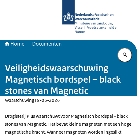
Naar de homepage van NVWA
Nederlandse Voedsel- en
Warenautoriteit
Ministerie van Landbouw,
Visserij, Voedselzekerheid en
Natuur
Home
Documenten
Vu
Veiligheidswaarschuwing
Magnetisch bordspel – black
stones van Magnetic
Waarschuwing
18-06-2026
Drogisterij Plus waarschuwt voor Magnetisch bordspel - black
stones van Magnetic. Het bevat kleine magneten met een hoge
magnetische kracht. Wanneer magneten worden ingeslikt,