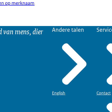
en op merknaam
d van mens, dier
Andere talen
Servic
English
Contact