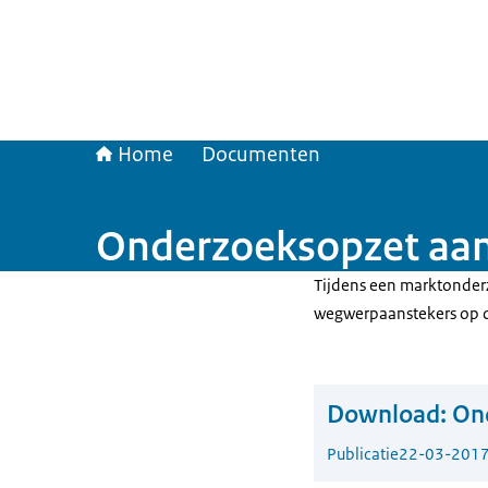
Home
Documenten
Onderzoeksopzet aan
Tijdens een marktonde
wegwerpaanstekers op 
Download:
On
Publicatie
22-03-201