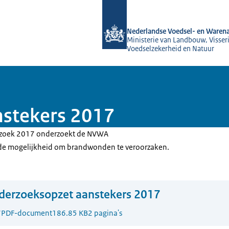
Naar de homepage van NVWA
Nederlandse Voedsel- en Warena
Ministerie van Landbouw, Visseri
Voedselzekerheid en Natuur
stekers 2017
rzoek 2017 onderzoekt de NVWA
de mogelijkheid om brandwonden te veroorzaken.
derzoeksopzet aanstekers 2017
7
PDF-document
186.85 KB
2 pagina's