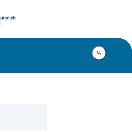
utoriteit
j,
Vul in wat u z