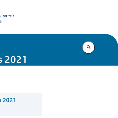
utoriteit
j,
Vul in wat u z
s 2021
s 2021