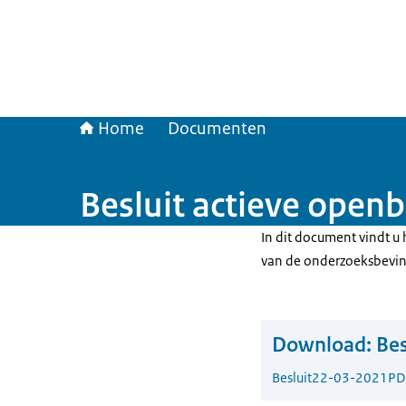
Home
Documenten
Besluit actieve open
In dit document vindt u
van de onderzoeksbevind
Download:
Bes
Besluit
22-03-2021
PD