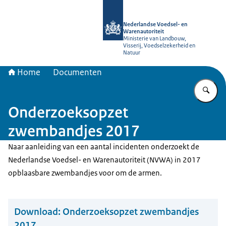
Naar de homepage van NVWA
Nederlandse Voedsel- en
Warenautoriteit
Ministerie van Landbouw,
Visserij, Voedselzekerheid en
Natuur
Home
Documenten
Vu
Onderzoeksopzet
zwembandjes 2017
Naar aanleiding van een aantal incidenten onderzoekt de
Nederlandse Voedsel- en Warenautoriteit (NVWA) in 2017
opblaasbare zwembandjes voor om de armen.
Download:
Onderzoeksopzet zwembandjes
2017