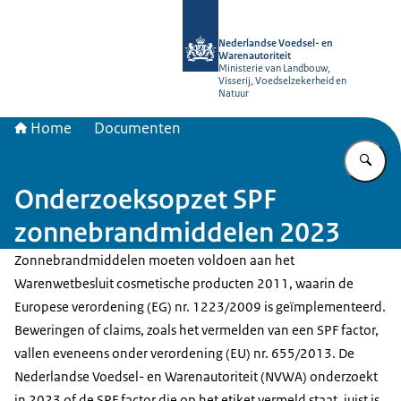
Naar de homepage van NVWA
Nederlandse Voedsel- en
Warenautoriteit
Ministerie van Landbouw,
Visserij, Voedselzekerheid en
Natuur
Home
Documenten
Vu
Onderzoeksopzet SPF
zonnebrandmiddelen 2023
Zonnebrandmiddelen moeten voldoen aan het
Warenwetbesluit cosmetische producten 2011, waarin de
Europese verordening (EG) nr. 1223/2009 is geïmplementeerd.
Beweringen of claims, zoals het vermelden van een SPF factor,
vallen eveneens onder verordening (EU) nr. 655/2013. De
Nederlandse Voedsel- en Warenautoriteit (NVWA) onderzoekt
in 2023 of de SPF factor die op het etiket vermeld staat, juist is