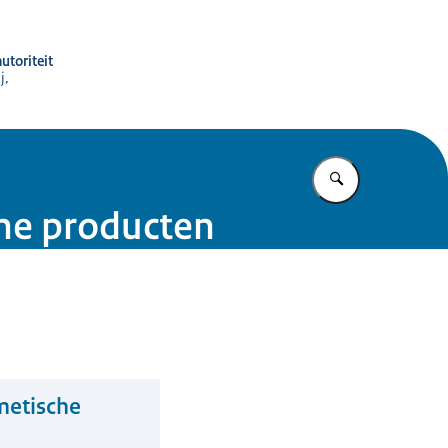
utoriteit
j,
Vul in wat u z
che producten
metische