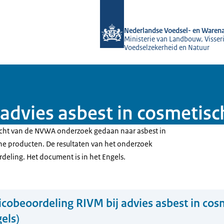
Naar de homepage van NVWA
Nederlandse Voedsel- en Warena
Ministerie van Landbouw, Visseri
Voedselzekerheid en Natuur
 advies asbest in cosmetis
acht van de NVWA onderzoek gedaan naar asbest in
he producten. De resultaten van het onderzoek
rdeling. Het document is in het Engels.
icobeoordeling RIVM bij advies asbest in cos
els)