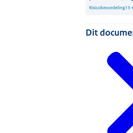
Risicobeoordeling
13-
Dit document