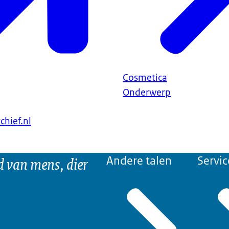
Cosmetica
Onderwerp
chief.nl
d van mens, dier
Andere talen
Servic