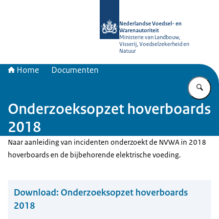
Naar de homepage van NVWA
Nederlandse Voedsel- en
Warenautoriteit
Ministerie van Landbouw,
Visserij, Voedselzekerheid en
Natuur
Home
Documenten
Vu
Onderzoeksopzet hoverboards
2018
Naar aanleiding van incidenten onderzoekt de NVWA in 2018
hoverboards en de bijbehorende elektrische voeding.
Download:
Onderzoeksopzet hoverboards
2018