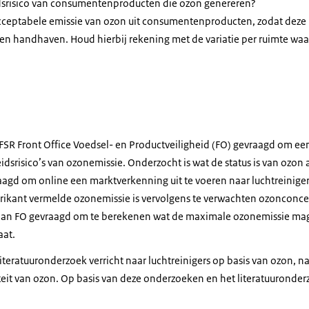
dsrisico van consumentenproducten die ozon genereren?
cceptabele emissie van ozon uit consumentenproducten, zodat deze
en handhaven. Houd hierbij rekening met de variatie per ruimte waa
R Front Office Voedsel- en Productveiligheid (FO) gevraagd om een
srisico’s van ozonemissie. Onderzocht is wat de status is van ozon 
agd om online een marktverkenning uit te voeren naar luchtreiniger
brikant vermelde ozonemissie is vervolgens te verwachten ozonconcen
s aan FO gevraagd om te berekenen wat de maximale ozonemissie mag
aat.
teratuuronderzoek verricht naar luchtreinigers op basis van ozon, naa
teit van ozon. Op basis van deze onderzoeken en het literatuuronder