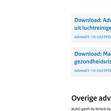
Download:
Adv
uit luchtreinig
Advies
05-10-2023
PD
Download:
Ma
gezondheidsris
Advies
05-10-2023
PD
Overige adv
BuRO geeft de NVWA daa