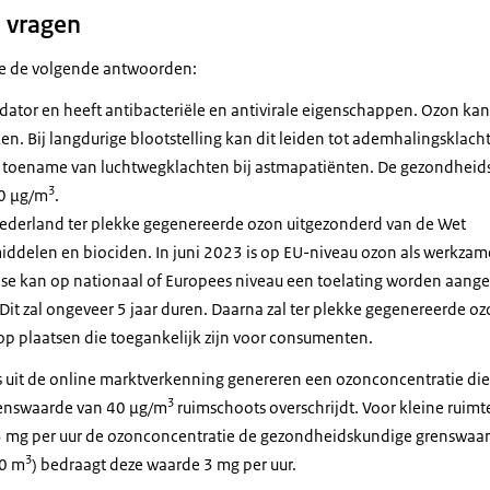
 vragen
de de volgende antwoorden:
dator en heeft antibacteriële en antivirale eigenschappen. Ozon kan 
n. Bij langdurige blootstelling kan dit leiden tot ademhalingsklach
n toename van luchtwegklachten bij astmapatiënten. De gezondhei
3
40 µg/m
.
Nederland ter plekke gegenereerde ozon uitgezonderd van de Wet
delen en biociden. In juni 2023 is op EU-niveau ozon als werkzame
ase kan op nationaal of Europees niveau een toelating worden aang
 Dit zal ongeveer 5 jaar duren. Daarna zal ter plekke gegenereerde o
op plaatsen die toegankelijk zijn voor consumenten.
s uit de online marktverkenning genereren een ozonconcentratie die
3
enswaarde van 40 µg/m
ruimschoots overschrijdt. Voor kleine ruimt
3 mg per uur de ozonconcentratie de gezondheidskundige grenswaar
3
20 m
) bedraagt deze waarde 3 mg per uur.