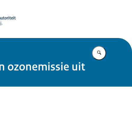
utoriteit
j,
Vul in wat u z
n ozonemissie uit