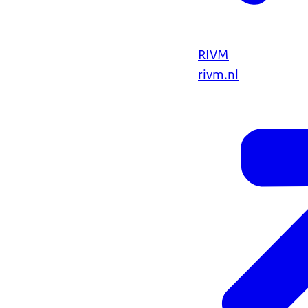
RIVM
rivm.nl