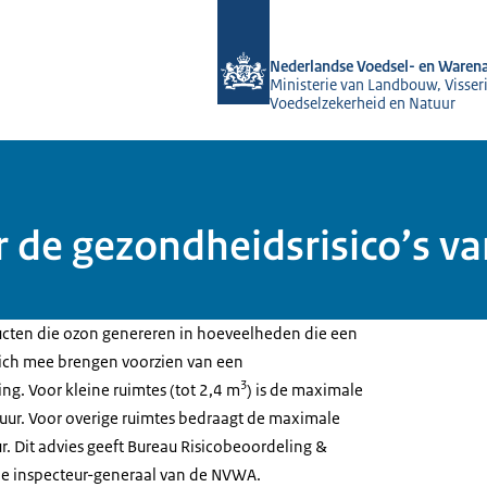
Naar de homepage van NVWA
Nederlandse Voedsel- en Warena
Ministerie van Landbouw, Visseri
Voedselzekerheid en Natuur
 de gezondheidsrisico’s va
ten die ozon genereren in hoeveelheden die een
zich mee brengen voorzien van een
3
. Voor kleine ruimtes (tot 2,4 m
) is de maximale
uur. Voor overige ruimtes bedraagt de maximale
r. Dit advies geeft Bureau Risicobeoordeling &
e inspecteur-generaal van de NVWA.