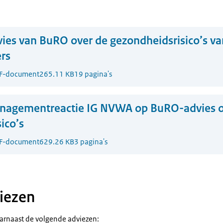
ies van BuRO over de gezondheidsrisico’s v
ers
F-document
265.11 KB
19 pagina's
nagementreactie IG NVWA op BuRO-advies o
ico’s
F-document
629.26 KB
3 pagina's
iezen
rnaast de volgende adviezen: