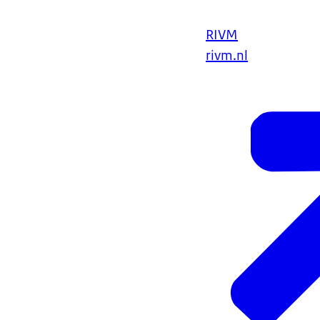
RIVM
rivm.nl