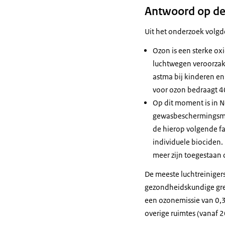
Antwoord op de
Uit het onderzoek volg
Ozon is een sterke oxi
luchtwegen veroorzake
astma bij kinderen e
voor ozon bedraagt 
Op dit moment is in 
gewasbeschermingsmid
de hierop volgende f
individuele biociden.
meer zijn toegestaan 
De meeste luchtreiniger
gezondheidskundige gr
een ozonemissie van 0,
overige ruimtes (vanaf 