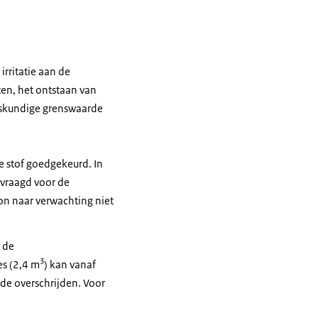
irritatie aan de
ten, het ontstaan van
dskundige grenswaarde
 stof goedgekeurd. In
evraagd voor de
zon naar verwachting niet
 de
3
es (2,4 m
) kan vanaf
de overschrijden. Voor