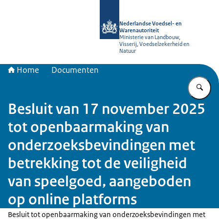
Naar de homepage van NVWA
Nederlandse Voedsel- en
Warenautoriteit
Ministerie van Landbouw,
Visserij, Voedselzekerheid en
Natuur
Home
Documenten
Vu
Besluit van 17 november 2025
tot openbaarmaking van
onderzoeksbevindingen met
betrekking tot de veiligheid
van speelgoed, aangeboden
op online platforms
Besluit tot openbaarmaking van onderzoeksbevindingen met