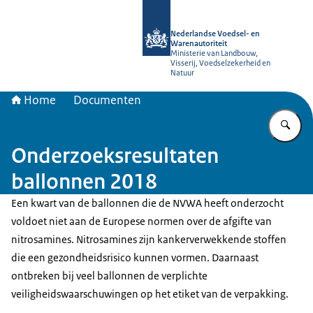
Naar de homepage van NVWA
Nederlandse Voedsel- en
Warenautoriteit
Ministerie van Landbouw,
Visserij, Voedselzekerheid en
Natuur
Home
Documenten
Vu
Onderzoeksresultaten
ballonnen 2018
Een kwart van de ballonnen die de NVWA heeft onderzocht
voldoet niet aan de Europese normen over de afgifte van
nitrosamines. Nitrosamines zijn kankerverwekkende stoffen
die een gezondheidsrisico kunnen vormen. Daarnaast
ontbreken bij veel ballonnen de verplichte
veiligheidswaarschuwingen op het etiket van de verpakking.