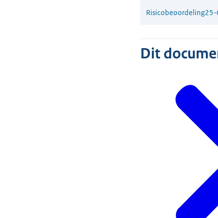
Risicobeoordeling
25-
Dit document