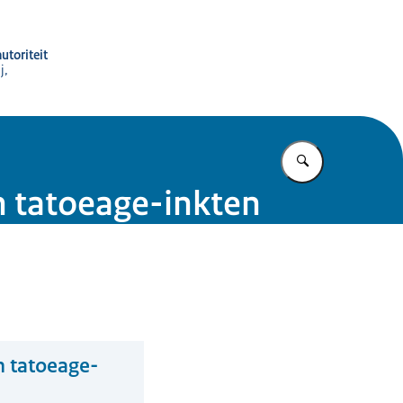
utoriteit
j,
Vul in wat u z
n tatoeage-inkten
n tatoeage-