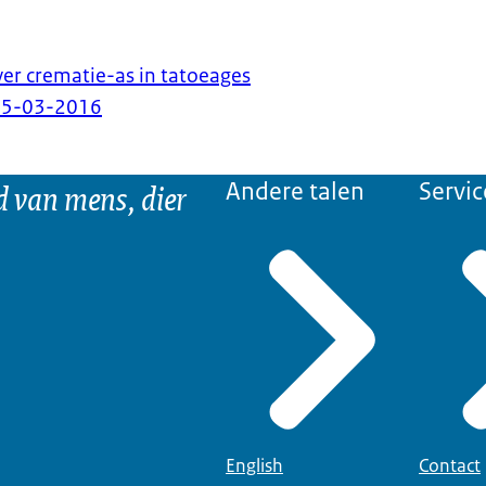
er crematie-as in tatoeages
25-03-2016
d van mens, dier
Andere talen
Servic
English
Contact