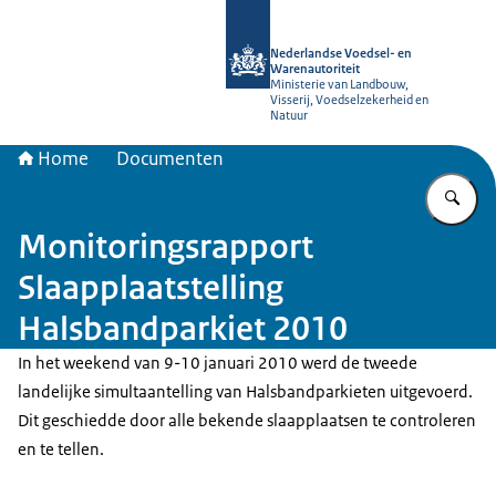
Naar de homepage van NVWA
Nederlandse Voedsel- en
Warenautoriteit
Ministerie van Landbouw,
Visserij, Voedselzekerheid en
Natuur
Home
Documenten
Vu
Monitoringsrapport
Slaapplaatstelling
Halsbandparkiet 2010
In het weekend van 9-10 januari 2010 werd de tweede
landelijke simultaantelling van Halsbandparkieten uitgevoerd.
Dit geschiedde door alle bekende slaapplaatsen te controleren
en te tellen.