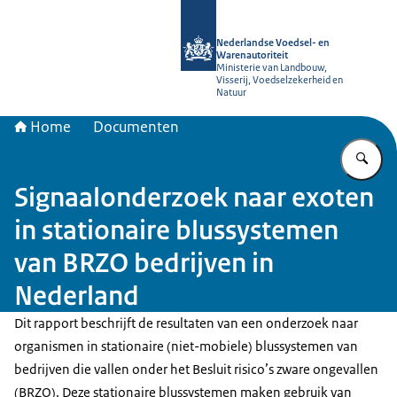
Naar de homepage van NVWA
Nederlandse Voedsel- en
Warenautoriteit
Ministerie van Landbouw,
Visserij, Voedselzekerheid en
Natuur
Home
Documenten
Vu
Signaalonderzoek naar exoten
in stationaire blussystemen
van BRZO bedrijven in
Nederland
Dit rapport beschrijft de resultaten van een onderzoek naar
organismen in stationaire (niet-mobiele) blussystemen van
bedrijven die vallen onder het Besluit risico’s zware ongevallen
(BRZO). Deze stationaire blussystemen maken gebruik van