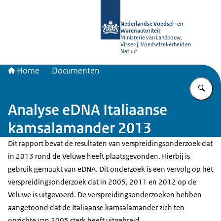
Naar de homepage van NVWA
Nederlandse Voedsel- en
Warenautoriteit
Ministerie van Landbouw,
Visserij, Voedselzekerheid en
Natuur
Home
Documenten
Vu
Analyse eDNA Italiaanse
kamsalamander 2013
Dit rapport bevat de resultaten van verspreidingsonderzoek dat
in 2013 rond de Veluwe heeft plaatsgevonden. Hierbij is
gebruik gemaakt van eDNA. Dit onderzoek is een vervolg op het
verspreidingsonderzoek dat in 2005, 2011 en 2012 op de
Veluwe is uitgevoerd. De verspreidingsonderzoeken hebben
aangetoond dat de Italiaanse kamsalamander zich ten
opzichte van 2005 sterk heeft uitgebreid.