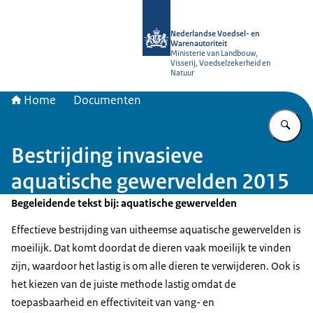
Naar de homepage van NVWA
Nederlandse Voedsel- en
Warenautoriteit
Ministerie van Landbouw,
Visserij, Voedselzekerheid en
Natuur
Home
Documenten
Vu
Bestrijding invasieve
aquatische gewervelden 2015
Begeleidende tekst bij: aquatische gewervelden
Effectieve bestrijding van uitheemse aquatische gewervelden is
moeilijk. Dat komt doordat de dieren vaak moeilijk te vinden
zijn, waardoor het lastig is om alle dieren te verwijderen. Ook is
het kiezen van de juiste methode lastig omdat de
toepasbaarheid en effectiviteit van vang- en