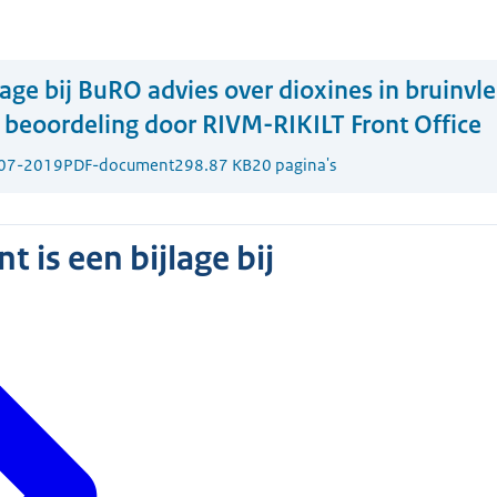
lage bij BuRO advies over dioxines in bruinvl
 beoordeling door RIVM-RIKILT Front Office
07-2019
PDF-document
298.87 KB
20 pagina's
 is een bijlage bij