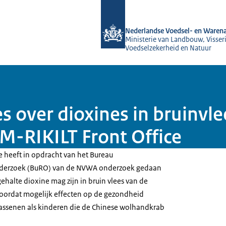
Naar de homepage van NVWA
Nederlandse Voedsel- en Warena
Ministerie van Landbouw, Visseri
Voedselzekerheid en Natuur
es over dioxines in bruinvl
M-RIKILT Front Office
e heeft in opdracht van het Bureau
nderzoek (BuRO) van de NVWA onderzoek gedaan
halte dioxine mag zijn in bruin vlees van de
oordat mogelijk effecten op de gezondheid
assenen als kinderen die de Chinese wolhandkrab