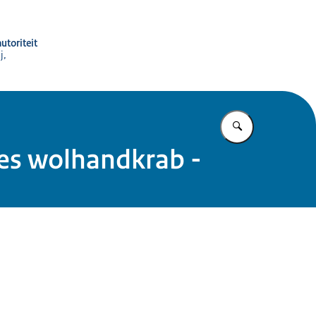
utoriteit
j,
Vul in wat u z
ees wolhandkrab -