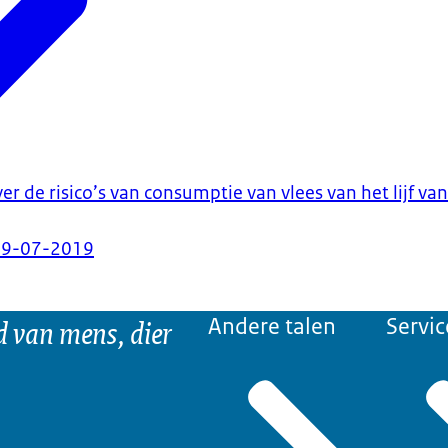
r de risico’s van consumptie van vlees van het lijf va
09-07-2019
d van mens, dier
Andere talen
Servic