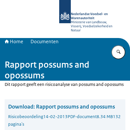
Naar de homepage van NVWA
Nederlandse Voedsel- en
Warenautoriteit
Ministerie van Landbouw,
Visserij, Voedselzekerheid en
Natuur
Home
Documenten
Vu
Rapport possums and
opossums
Dit rapport geeft een risicoanalyse van possums and opossums
Download:
Rapport possums and opossums
Risicobeoordeling
14-02-2013
PDF-document
8.34 MB
132
pagina's