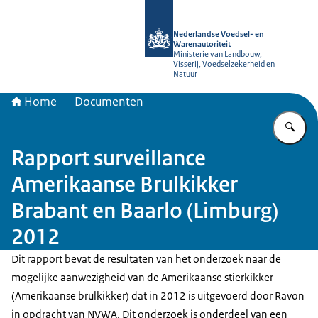
Naar de homepage van NVWA
Nederlandse Voedsel- en
Warenautoriteit
Ministerie van Landbouw,
Visserij, Voedselzekerheid en
Natuur
Home
Documenten
Vu
Rapport surveillance
Amerikaanse Brulkikker
Brabant en Baarlo (Limburg)
2012
Dit rapport bevat de resultaten van het onderzoek naar de
mogelijke aanwezigheid van de Amerikaanse stierkikker
(Amerikaanse brulkikker) dat in 2012 is uitgevoerd door Ravon
in opdracht van NVWA. Dit onderzoek is onderdeel van een