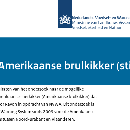
Naar de homepage van NVWA
Nederlandse Voedsel- en Warena
Ministerie van Landbouw, Visseri
Voedselzekerheid en Natuur
Amerikaanse brulkikker (st
sultaten van het onderzoek naar de mogelijke
rikaanse stierkikker (Amerikaanse brulkikker) dat
oor Ravon in opdracht van NVWA. Dit onderzoek is
y Warning System sinds 2009 voor de Amerikaanse
ens tussen Noord-Brabant en Vlaanderen.