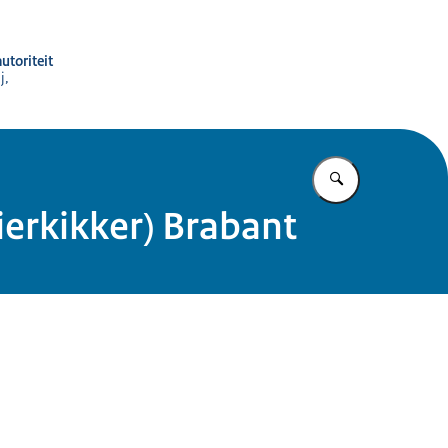
utoriteit
j,
Vul in wat u z
ierkikker) Brabant