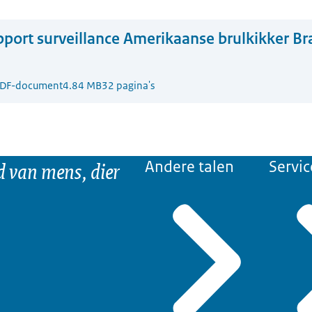
port surveillance Amerikaanse brulkikker Br
DF-document
4.84 MB
32 pagina's
d van mens, dier
Andere talen
Servic